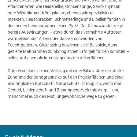
Er berichtete von einer beeindruckenden Artenvielfalt: seltene
Pflanzenarten wie Heidenelke, Ochsenzunge, Sand-Thymian
oder Windblumen-Königskerze, ebenso wie spezialisierte
Insekten, Heuschrecken, Schmetterlinge und Libellen fanden in
den neuen Lebensräumen einen Platz. Der Klimawandel zeige
bereits Auswirkungen – etwa durch das vermehrte Auftreten
wärmeliebender Arten oder das Verschwinden von
Feuchtgebieten. Gleichzeitig bewiesen viele Beispiele, dass
gezielte Maßnahmen zu ökologischen Erfolgen führen konnten –
selbst auf ehemals intensiv genutzten Ackerflächen.
Dötsch schloss seinen Vortrag mit einer Bilanz über die starke
Zunahme der Sandgrasnelke auf den Projektflächen und einer
eindringlichen Botschaft: Naturschutz ist möglich, wenn man
Geduld, Leidenschaft und Zusammenarbeit mitbringt – und
manchmal auch den Mut, ungewöhnliche Wege zu gehen.