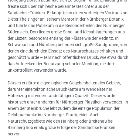
Wolfgang Dötsch bedankte sich zu Beginn für die Einladung und
freute sich über zahlreiche bekannte Gesichter aus der
Sandachse Franken. Er knüpfte an einen vorherigen Vortrag von
Dieter Theisinger an, seinem Mentor in der Nürnberger Botanik,
und führte das Publikum in die Besonderheiten des Nürnberger
Südens ein. Dort liegen große Sand- und Kiesablagerungen aus
der Eiszeit, besonders entlang der Flüsse wie der Rednitz. In
Schwabach und Nürnberg befinden sich große Sandgruben, von
denen eine durch den Einsatz des Naturschutzes erhalten und
geschützt wurde – teils nach öffentlichem Druck, wie etwa durch
das Aufdecken der Benutzung scharfer Munition, die dort
unkontrolliert verwendet wurde.
Dötsch erklärte die geologischen Gegebenheiten des Gebiets,
darunter eine tektonische Bruchkante am Wendelsteiner
Höhenzug mit widerstandsfähigem Quarzit. Dieser wurde
historisch unter anderem für Nürnberger Plastiken verwendet. In
einem der Steinbrüche lebt zudem die einzige Population der
Gelbbauchunke im Nürnberger Stadtgebiet. Auch
Naturschutzgebiete wie den Hainberg oder Breitenau bei
Bamberg hob er als große Erfolge der Sandachse Franken
hervor.